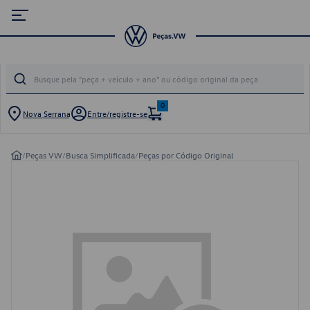
0
Nova Serrana
Entre/registre-se
/
Peças VW
/
Busca Simplificada
/
Peças por Código Original