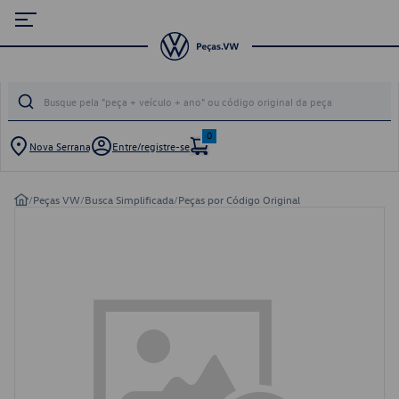
0
Nova Serrana
Entre/registre-se
/
Peças VW
/
Busca Simplificada
/
Peças por Código Original