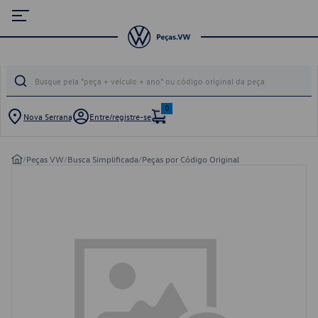
0
Nova Serrana
Entre/registre-se
/
Peças VW
/
Busca Simplificada
/
Peças por Código Original