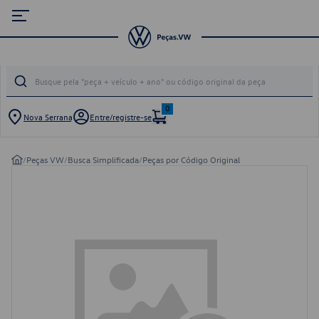
0
Nova Serrana
Entre/registre-se
/
Peças VW
/
Busca Simplificada
/
Peças por Código Original