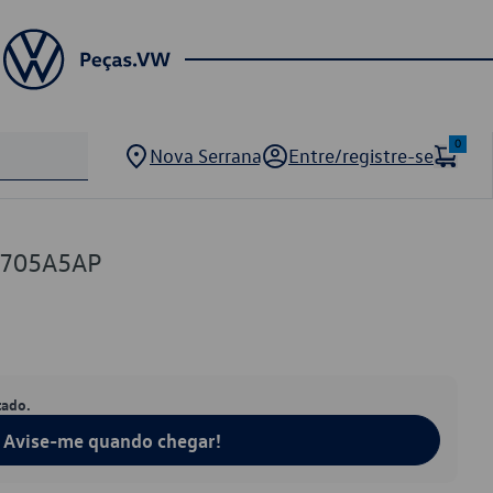
0
Nova Serrana
Entre/registre-se
7705A5AP
tado.
Avise-me quando chegar!