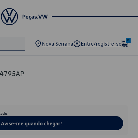
0
Nova Serrana
Entre/registre-se
74795AP
tado.
Avise-me quando chegar!