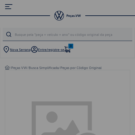
0
Nova Serrana
Entre/registre-se
/
Peças VW
/
Busca Simplificada
/
Peças por Código Original