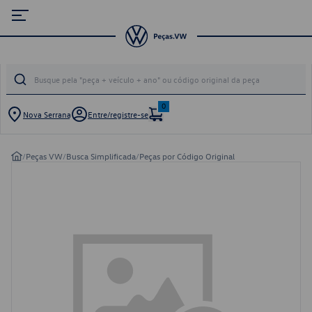
0
Nova Serrana
Entre/registre-se
/
Peças VW
/
Busca Simplificada
/
Peças por Código Original