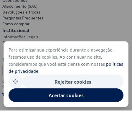
Quem Somos
Atendimento (SAC)
Devoluções e trocas
Perguntas Frequentes
Como comprar
Institucional
Informações Legais
Política de Privacidade
Política de Cookies
Para otimizar sua experiência durante a navegação,
fazemos uso de cookies. Ao continuar no site,
Formas de Pagamento
consideramos que você está ciente com nossas
políticas
de privacidade
.
Segurança
Rejeitar cookies
Aceitar cookies
© 2026 - Volkswagen do Brasil - Todos os direitos reservados