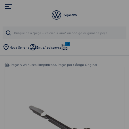
0
Nova Serrana
Entre/registre-se
/
Peças VW
/
Busca Simplificada
/
Peças por Código Original