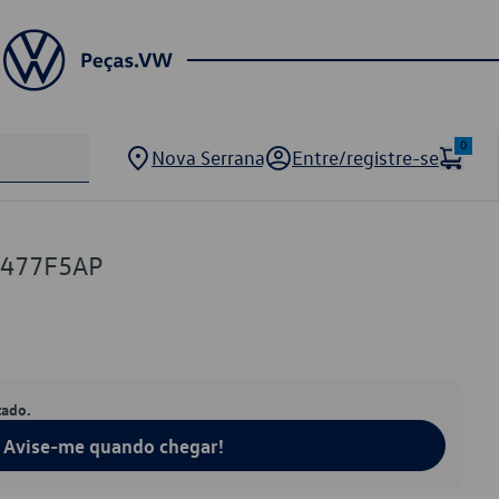
0
Nova Serrana
Entre/registre-se
9477F5AP
tado.
Avise-me quando chegar!