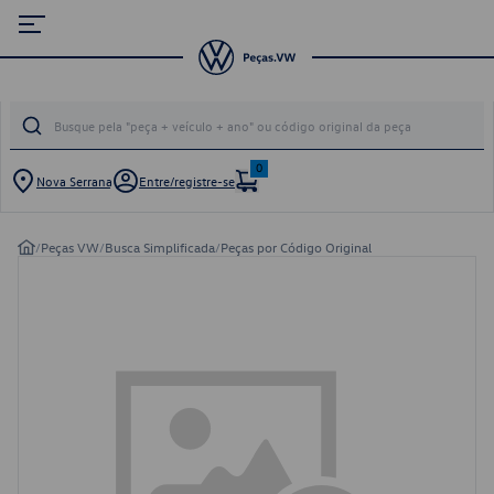
0
Nova Serrana
Entre/registre-se
/
Peças VW
/
Busca Simplificada
/
Peças por Código Original