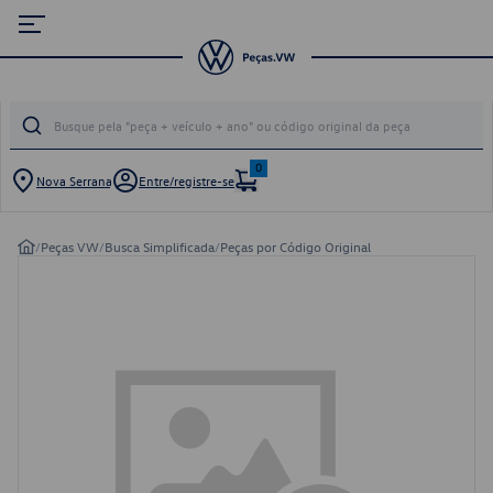
0
Nova Serrana
Entre/registre-se
/
Peças VW
/
Busca Simplificada
/
Peças por Código Original