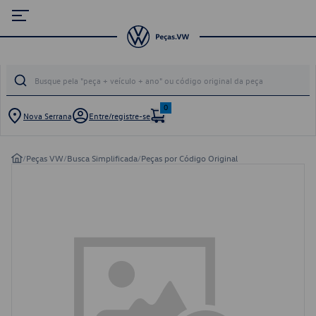
0
Nova Serrana
Entre/registre-se
/
Peças VW
/
Busca Simplificada
/
Peças por Código Original