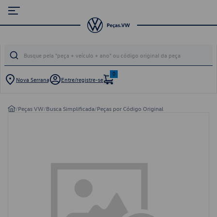
0
Nova Serrana
Entre/registre-se
/
Peças VW
/
Busca Simplificada
/
Peças por Código Original