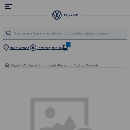
0
Nova Serrana
Entre/registre-se
/
Peças VW
/
Busca Simplificada
/
Peças por Código Original