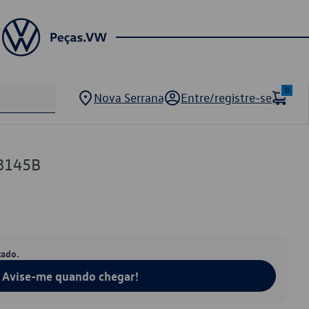
0
Nova Serrana
Entre/registre-se
8145B
tado.
Avise-me quando chegar!