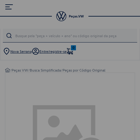
0
Nova Serrana
Entre/registre-se
/
Peças VW
/
Busca Simplificada
/
Peças por Código Original