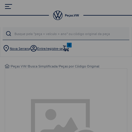
0
Nova Serrana
Entre/registre-se
/
Peças VW
/
Busca Simplificada
/
Peças por Código Original