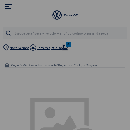
0
Nova Serrana
Entre/registre-se
/
Peças VW
/
Busca Simplificada
/
Peças por Código Original