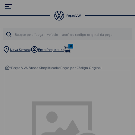
0
Nova Serrana
Entre/registre-se
/
Peças VW
/
Busca Simplificada
/
Peças por Código Original