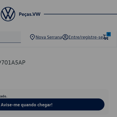
0
Nova Serrana
Entre/registre-se
9701A5AP
tado.
Avise-me quando chegar!