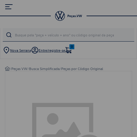
0
Nova Serrana
Entre/registre-se
/
Peças VW
/
Busca Simplificada
/
Peças por Código Original