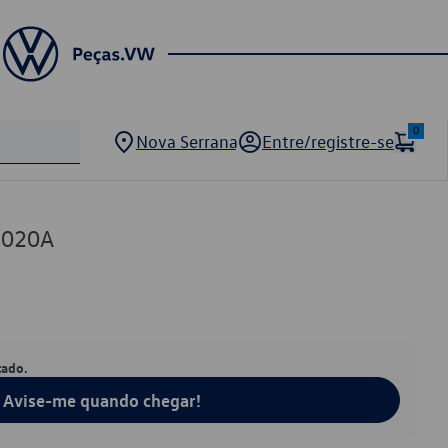
0
Nova Serrana
Entre/registre-se
8020A
tado.
Avise-me quando chegar!