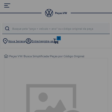
0
Nova Serrana
Entre/registre-se
/
Peças VW
/
Busca Simplificada
/
Peças por Código Original