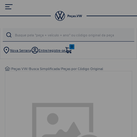
0
Nova Serrana
Entre/registre-se
/
Peças VW
/
Busca Simplificada
/
Peças por Código Original