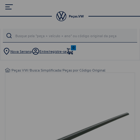
0
Nova Serrana
Entre/registre-se
/
Peças VW
/
Busca Simplificada
/
Peças por Código Original