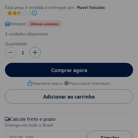
Essa peça é vendida e entregue por:
Mavel Veículos
Estoque:
Últimas unidades
3 unidades disponíveis
Quantidade
1
Comprar agora
•
Pagamento seguro
Peça original Volkswagen
Adicionar ao carrinho
Calcule frete e prazo
Entrega em todo o Brasil
Simular