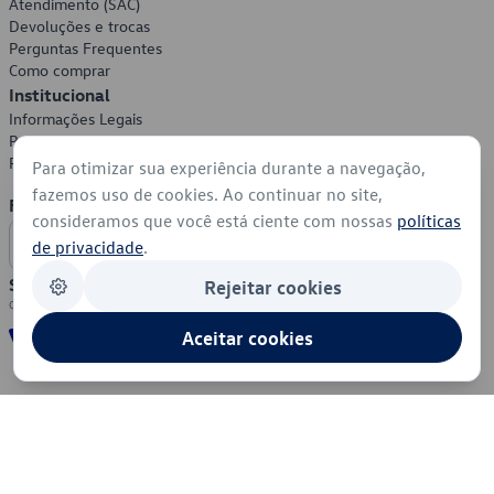
Atendimento (SAC)
Devoluções e trocas
Perguntas Frequentes
Como comprar
Institucional
Informações Legais
Política de Privacidade
Política de Cookies
Para otimizar sua experiência durante a navegação,
fazemos uso de cookies. Ao continuar no site,
Formas de Pagamento
consideramos que você está ciente com nossas
políticas
de privacidade
.
Segurança
Rejeitar cookies
Aceitar cookies
© 2026 - Volkswagen do Brasil - Todos os direitos reservados