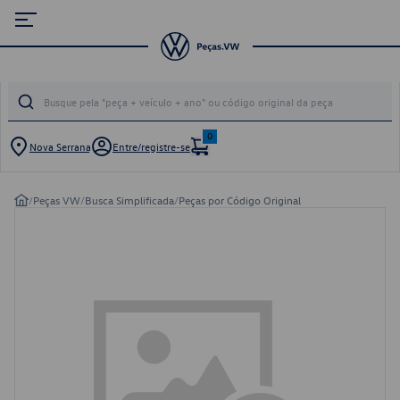
0
Nova Serrana
Entre/registre-se
/
Peças VW
/
Busca Simplificada
/
Peças por Código Original