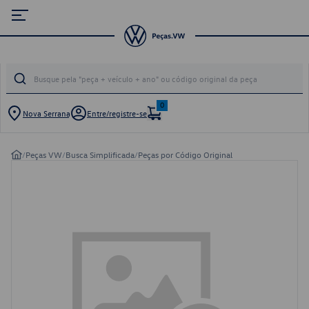
0
Nova Serrana
Entre/registre-se
/
Peças VW
/
Busca Simplificada
/
Peças por Código Original