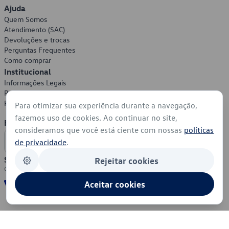
Ajuda
Quem Somos
Atendimento (SAC)
Devoluções e trocas
Perguntas Frequentes
Como comprar
Institucional
Informações Legais
Política de Privacidade
Política de Cookies
Para otimizar sua experiência durante a navegação,
fazemos uso de cookies. Ao continuar no site,
Formas de Pagamento
consideramos que você está ciente com nossas
políticas
de privacidade
.
Segurança
Rejeitar cookies
Aceitar cookies