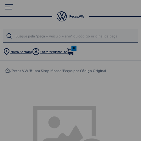
0
Nova Serrana
Entre/registre-se
/
Peças VW
/
Busca Simplificada
/
Peças por Código Original