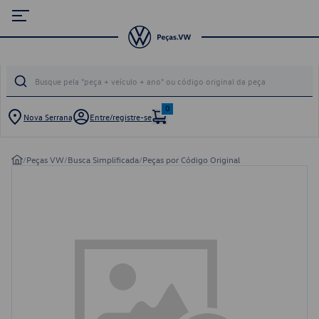
0
Nova Serrana
Entre/registre-se
/
Peças VW
/
Busca Simplificada
/
Peças por Código Original