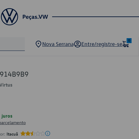
0
Nova Serrana
Entre/registre-se
7914B9B9
Virtus
juros
 parcelamento
por:
Itacuã