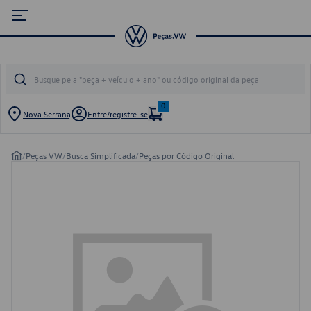
0
Nova Serrana
Entre/registre-se
/
Peças VW
/
Busca Simplificada
/
Peças por Código Original