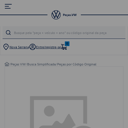
0
Nova Serrana
Entre/registre-se
/
Peças VW
/
Busca Simplificada
/
Peças por Código Original