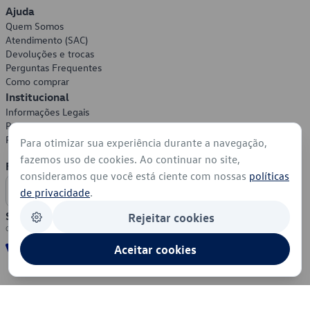
Ajuda
Quem Somos
Atendimento (SAC)
Devoluções e trocas
Perguntas Frequentes
Como comprar
Institucional
Informações Legais
Política de Privacidade
Política de Cookies
Para otimizar sua experiência durante a navegação,
fazemos uso de cookies. Ao continuar no site,
Formas de Pagamento
consideramos que você está ciente com nossas
políticas
de privacidade
.
Segurança
Rejeitar cookies
Aceitar cookies