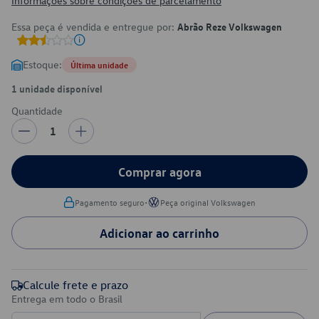
Informações sobre condições de parcelamento
Essa peça é vendida e entregue por:
Abrão Reze Volkswagen
Estoque:
Última unidade
1 unidade disponível
Quantidade
1
Comprar agora
•
Pagamento seguro
Peça original Volkswagen
Adicionar ao carrinho
Calcule frete e prazo
Entrega em todo o Brasil