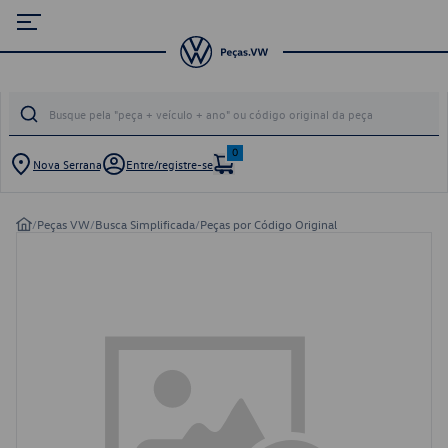
0
Nova Serrana
Entre/registre-se
/
Peças VW
/
Busca Simplificada
/
Peças por Código Original