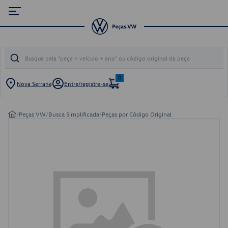
0
Nova Serrana
Entre/registre-se
/
Peças VW
/
Busca Simplificada
/
Peças por Código Original