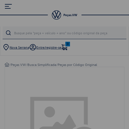
0
Nova Serrana
Entre/registre-se
/
Peças VW
/
Busca Simplificada
/
Peças por Código Original