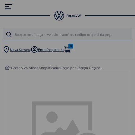
0
Nova Serrana
Entre/registre-se
/
Peças VW
/
Busca Simplificada
/
Peças por Código Original