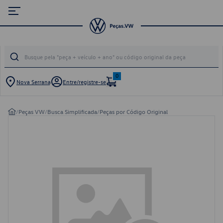
0
Nova Serrana
Entre/registre-se
/
Peças VW
/
Busca Simplificada
/
Peças por Código Original