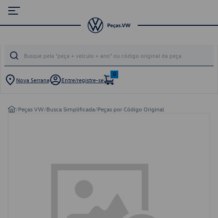
0
Nova Serrana
Entre/registre-se
/
Peças VW
/
Busca Simplificada
/
Peças por Código Original