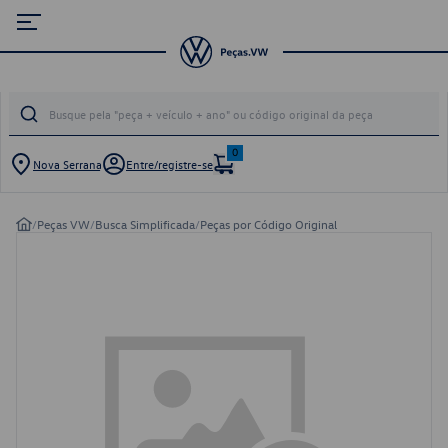
0
Nova Serrana
Entre/registre-se
/
Peças VW
/
Busca Simplificada
/
Peças por Código Original