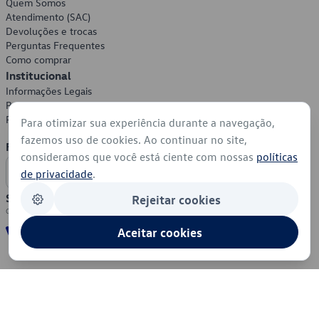
Quem Somos
Atendimento (SAC)
Devoluções e trocas
Perguntas Frequentes
Como comprar
Institucional
Informações Legais
Política de Privacidade
Política de Cookies
Para otimizar sua experiência durante a navegação,
fazemos uso de cookies. Ao continuar no site,
Formas de Pagamento
consideramos que você está ciente com nossas
políticas
de privacidade
.
Segurança
Rejeitar cookies
Aceitar cookies
© 2026 - Volkswagen do Brasil - Todos os direitos reservados