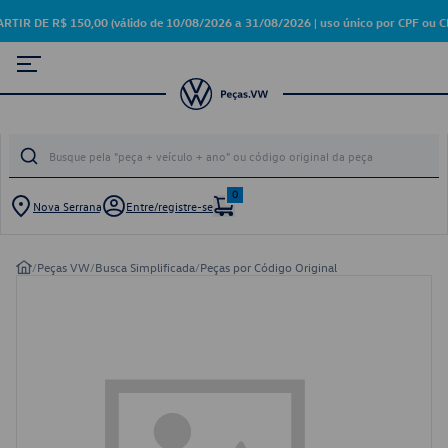
DE R$ 150,00 (válido de 10/08/2026 a 31/08/2026 | uso único por CPF ou CN
0
Nova Serrana
Entre/registre-se
/
Peças VW
/
Busca Simplificada
/
Peças por Código Original