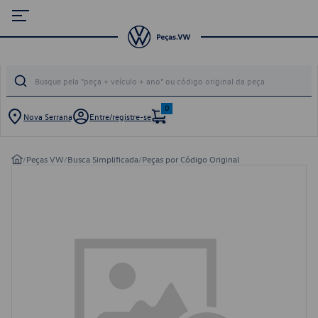
0
Nova Serrana
Entre/registre-se
/
Peças VW
/
Busca Simplificada
/
Peças por Código Original