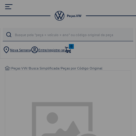
0
Nova Serrana
Entre/registre-se
/
Peças VW
/
Busca Simplificada
/
Peças por Código Original