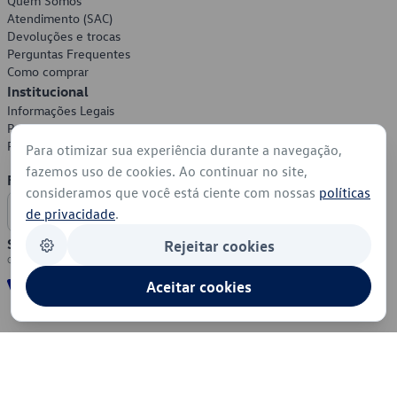
Quem Somos
Atendimento (SAC)
Devoluções e trocas
Perguntas Frequentes
Como comprar
Institucional
Informações Legais
Política de Privacidade
Política de Cookies
Para otimizar sua experiência durante a navegação,
fazemos uso de cookies. Ao continuar no site,
Formas de Pagamento
consideramos que você está ciente com nossas
políticas
de privacidade
.
Segurança
Rejeitar cookies
Aceitar cookies
© 2026 - Volkswagen do Brasil - Todos os direitos reservados