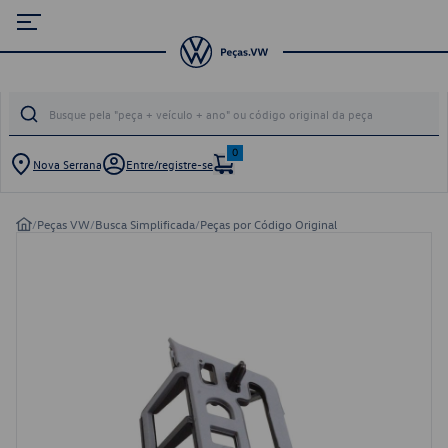
0
Nova Serrana
Entre/registre-se
/
Peças VW
/
Busca Simplificada
/
Peças por Código Original