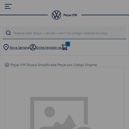
0
Nova Serrana
Entre/registre-se
/
Peças VW
/
Busca Simplificada
/
Peças por Código Original