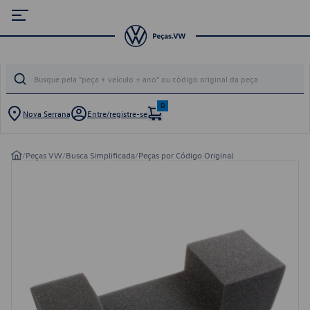
0
Nova Serrana
Entre/registre-se
/
Peças VW
/
Busca Simplificada
/
Peças por Código Original