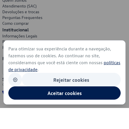
Quem Somos
Atendimento (SAC)
Devoluções e trocas
Perguntas Frequentes
Como comprar
Institucional
Informações Legais
Política de Privacidade
Política de Cookies
Para otimizar sua experiência durante a navegação,
fazemos uso de cookies. Ao continuar no site,
Formas de Pagamento
consideramos que você está ciente com nossas
políticas
de privacidade
.
Segurança
Rejeitar cookies
Aceitar cookies
© 2026 - Volkswagen do Brasil - Todos os direitos reservados