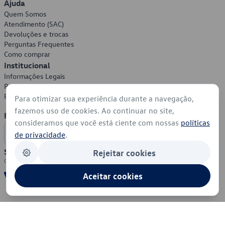
Ajuda
Quem Somos
Atendimento (SAC)
Devoluções e trocas
Perguntas Frequentes
Como comprar
Institucional
Informações Legais
Política de Privacidade
Política de Cookies
Para otimizar sua experiência durante a navegação,
fazemos uso de cookies. Ao continuar no site,
Formas de Pagamento
consideramos que você está ciente com nossas
políticas
de privacidade
.
Segurança
Rejeitar cookies
Aceitar cookies
© 2026 - Volkswagen do Brasil - Todos os direitos reservados