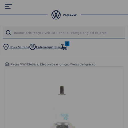
0
Nova Serrana
Entre/registre-se
/
Peças VW
/
Elétrica, Eletrônica e Ignição
/
Velas de Ignição