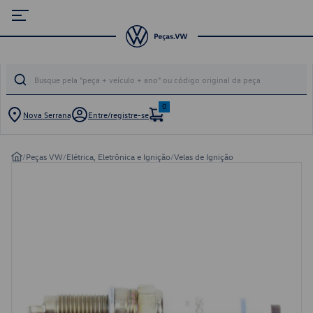
0
Nova Serrana
Entre/registre-se
/
Peças VW
/
Elétrica, Eletrônica e Ignição
/
Velas de Ignição