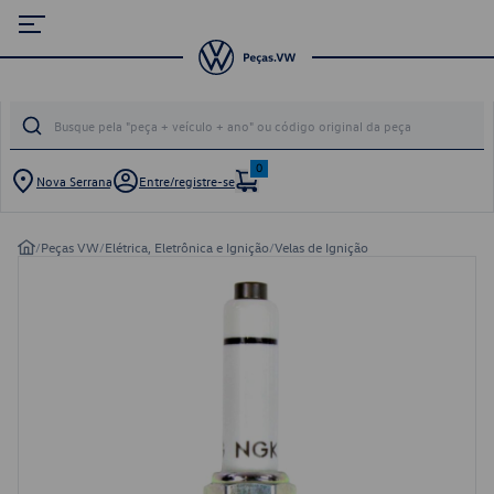
0
Nova Serrana
Entre/registre-se
/
Peças VW
/
Elétrica, Eletrônica e Ignição
/
Velas de Ignição