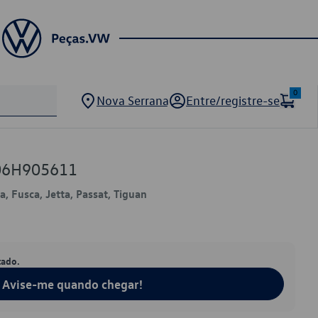
0
Nova Serrana
Entre/registre-se
 06H905611
, Fusca, Jetta, Passat, Tiguan
tado.
Avise-me quando chegar!